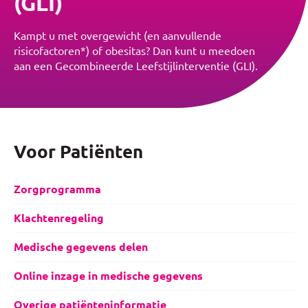
(GLI)
Kampt u met overgewicht (en aanvullende
risicofactoren*) of obesitas? Dan kunt u meedoen
aan een Gecombineerde Leefstijlinterventie (GLI).
Voor Patiënten
Zorgprogramma
Klachtenregeling
Medische gegevens delen
Online inzage in medische gegevens
Overige patiënteninformatie