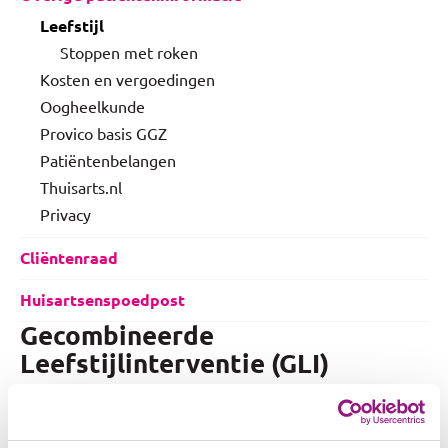
Leefstijl
Stoppen met roken
Kosten en vergoedingen
Oogheelkunde
Provico basis GGZ
Patiëntenbelangen
Thuisarts.nl
Privacy
Cliëntenraad
Huisartsenspoedpost
Gecombineerde
Leefstijlinterventie (GLI)
Kampt u met overgewicht (en aanvullende
risicofactoren*) of obesitas? Dan kunt u meedoen aan