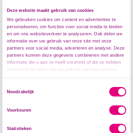
een Gecombineerde Leefstijlinterventie (GLI). Het doel
van de interventie is een gezondere leefstijl en
Deze website maakt gebruik van cookies
gewichtsvermindering. Het GLI-programma dat in de
We gebruiken cookies om content en advertenties te
regio Cohesie wordt aangeboden heet CooL.
personaliseren, om functies voor social media te bieden
en om ons websiteverkeer te analyseren. Ook delen we
Klik
hier
voor een overzicht van de door ons
gecontracteerde leefstijlcoaches. Lees meer over CooL
informatie over uw gebruik van onze site met onze
of download de folder
hier
.
partners voor social media, adverteren en analyse. Deze
partners kunnen deze gegevens combineren met andere
informatie die u aan ze heeft verstrekt of die ze hebben
Wat is CooL?
verzameld op basis van uw gebruik van hun services.
CooL is een programma van 2 jaar dat bestaat uit
Toestemmingsselectie
individuele gesprekken en 16 groepsbijeenkomsten. Het
Noodzakelijk
programma wordt georganiseerd en uitgevoerd door
gekwalificeerde leefstijlcoaches.
Voorkeuren
De basis van CooL is persoonsgerichte zorg. Als
deelnemer stelt u doelen en de leefstijlcoach motiveert,
steunt en adviseert hierbij. Verschillende onderwerpen
Statistieken
rondom de thema’s voeding, beweging en gedrag komen