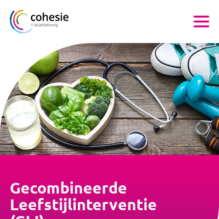
Gecombineerde
Leefstijlinterventie