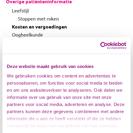
Overige patiënteninformatie
Leefstijl
Stoppen met roken
Kosten en vergoedingen
Oogheelkunde
Provico basis GGZ
Patiëntenbelangen
Thuisarts.nl
Deze website maakt gebruik van cookies
Privacy
We gebruiken cookies om content en advertenties te
Cliëntenraad
personaliseren, om functies voor social media te bieden
en om ons websiteverkeer te analyseren. Ook delen we
Huisartsenspoedpost
informatie over uw gebruik van onze site met onze
Kosten en vergoedingen
partners voor social media, adverteren en analyse. Deze
partners kunnen deze gegevens combineren met andere
Cohesie maakt afspraken met zorgverzekeraars om de
informatie die u aan ze heeft verstrekt of die ze hebben
zorg goed te regelen. Niet alleen over de zorgverlening
verzameld op basis van uw gebruik van hun services.
zelf en de vergoeding hiervoor, maar ook over de