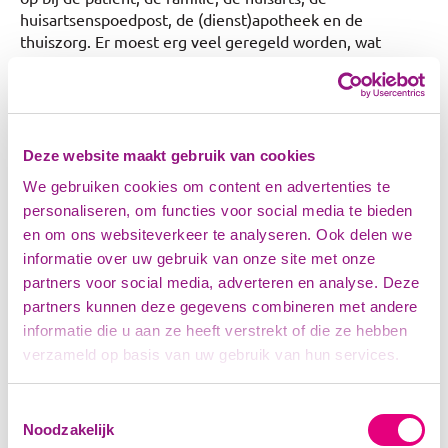
huisartsenspoedpost, de (dienst)apotheek en de
thuiszorg. Er moest erg veel geregeld worden, wat
kostbare tijd opslokt. Met de door apothekers
samengestelde kit is dit nu verleden tijd en dat geeft de
families en de betrokken zorgverleners meer rust. Een
apotheker vertelt: “Voorheen werd de apotheek op het
laatste moment gebeld om de medische (hulp)middelen
Deze website maakt gebruik van cookies
voor een terminale patiënt te verzorgen. Door de komst
We gebruiken cookies om content en advertenties te
van de palliatieve kit, staat vrijwel alles klaar en hoeft er
personaliseren, om functies voor social media te bieden
niet ad-hoc gewerkt te worden.”
en om ons websiteverkeer te analyseren. Ook delen we
De eerste ervaringen met de Palliakit in de regio zijn
informatie over uw gebruik van onze site met onze
positief. Een huisarts legt uit: “De invoering van de
partners voor social media, adverteren en analyse. Deze
Palliakit is een belangrijke stap vooruit in onze
partners kunnen deze gegevens combineren met andere
zorgverlening. Het stelt ons in staat om snel en effectief
informatie die u aan ze heeft verstrekt of die ze hebben
in te grijpen bij acute symptomen, waardoor de patiënt
verzameld op basis van uw gebruik van hun services.
meer comfort ervaart en minder vaak naar het
ziekenhuis hoeft. Dit betekent dat we ons meer kunnen
richten op de emotionele ondersteuning die zo cruciaal is
Toestemmingsselectie
in deze fase." Ook naasten van patiënten in de regio zijn
Noodzakelijk