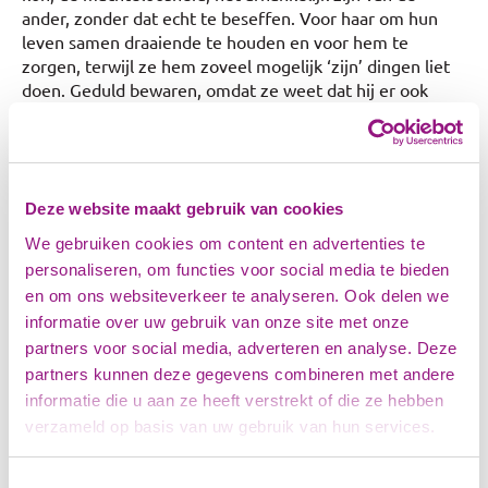
ander, zonder dat echt te beseffen. Voor haar om hun
leven samen draaiende te houden en voor hem te
zorgen, terwijl ze hem zoveel mogelijk ‘zijn’ dingen liet
doen. Geduld bewaren, omdat ze weet dat hij er ook
niets aan kan doen.
Haar man ging naar de huisarts. Die stuurde hem door
naar de geriater. Zo kwam hij bij de organisatie terecht
die ondersteuning biedt aan mensen met niet
Deze website maakt gebruik van cookies
aangeboren hersenletsel. “Die hulp heeft twee jaar
We gebruiken cookies om content en advertenties te
geduurd. Mijn man had het gevoel dat het wel weer ging.
Ik stond steeds aan en leerde dat ik niet te veel tegelijk
personaliseren, om functies voor social media te bieden
moet vragen.” Corona heeft er ook geen goed aan
en om ons websiteverkeer te analyseren. Ook delen we
gedaan, het gevoel van isolement werd door de
informatie over uw gebruik van onze site met onze
lockdowns nog versterkt.
partners voor social media, adverteren en analyse. Deze
partners kunnen deze gegevens combineren met andere
Gewoon doorgaan
informatie die u aan ze heeft verstrekt of die ze hebben
In 2021 is Marjorie gevallen: “Mijn schouder moest
vervangen worden. Ik bestelde maaltijdpakketten, maar
verzameld op basis van uw gebruik van hun services.
zelfstandig koken ging niet. Kant en klaar-maaltijden
vonden we niet lekker. Ik zat in een patstelling: ‘Hij wil
Toestemmingsselectie