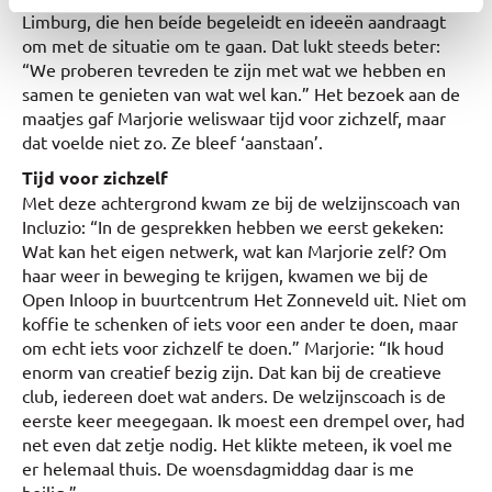
Limburg, die hen beíde begeleidt en ideeën aandraagt
om met de situatie om te gaan. Dat lukt steeds beter:
“We proberen tevreden te zijn met wat we hebben en
samen te genieten van wat wel kan.” Het bezoek aan de
maatjes gaf Marjorie weliswaar tijd voor zichzelf, maar
dat voelde niet zo. Ze bleef ‘aanstaan’.
Tijd voor zichzelf
Met deze achtergrond kwam ze bij de welzijnscoach van
Incluzio: “In de gesprekken hebben we eerst gekeken:
Wat kan het eigen netwerk, wat kan Marjorie zelf? Om
haar weer in beweging te krijgen, kwamen we bij de
Open Inloop in buurtcentrum Het Zonneveld uit. Niet om
koffie te schenken of iets voor een ander te doen, maar
om echt iets voor zichzelf te doen.” Marjorie: “Ik houd
enorm van creatief bezig zijn. Dat kan bij de creatieve
club, iedereen doet wat anders. De welzijnscoach is de
eerste keer meegegaan. Ik moest een drempel over, had
net even dat zetje nodig. Het klikte meteen, ik voel me
er helemaal thuis. De woensdagmiddag daar is me